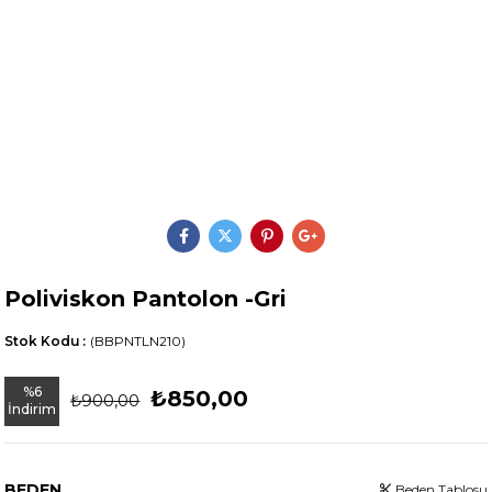
Poliviskon Pantolon -Gri
Stok Kodu
(BBPNTLN210)
%
6
₺850,00
₺900,00
İndirim
BEDEN
Beden Tablosu