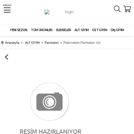
MENU
YENİ SEZON
TÜM ÜRÜNLER
ELBİSELER
ALT GİYİM
ÜST GİYİM
DIŞ GİYİM
Anasayfa
ALT GİYİM
Pantolon
Poliviskon Pantolon -Gri