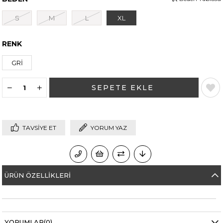
S
M
L
XL
RENK
GRİ
TAVSIYE ET
YORUM YAZ
ÜRÜN ÖZELLIKLERI
YORUMLAR
(0)