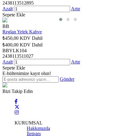
2438113512895
Azalt
Artır
Sepete Ekle
BB
Reglan Yelek Kahve
₺450,00
KDV Dahil
₺400,00
KDV Dahil
BBYLK104
2438113511027
Azalt
Artır
Sepete Ekle
E-bültenimize kayıt olun!
Gönder
Bizi Takip Edin
KURUMSAL
Hakkımızda
İletişim