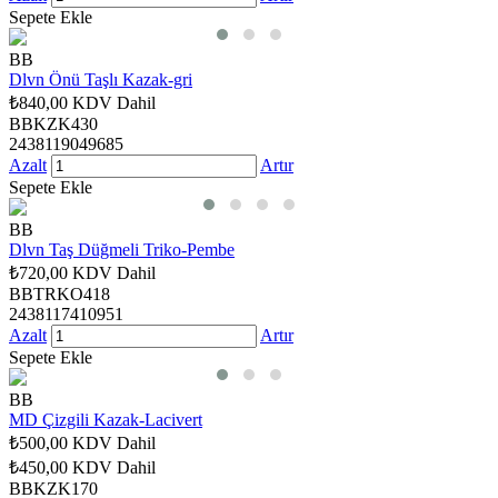
Sepete Ekle
BB
Dlvn Önü Taşlı Kazak-gri
₺840,00
KDV Dahil
BBKZK430
2438119049685
Azalt
Artır
Sepete Ekle
BB
Dlvn Taş Düğmeli Triko-Pembe
₺720,00
KDV Dahil
BBTRKO418
2438117410951
Azalt
Artır
Sepete Ekle
BB
MD Çizgili Kazak-Lacivert
₺500,00
KDV Dahil
₺450,00
KDV Dahil
BBKZK170