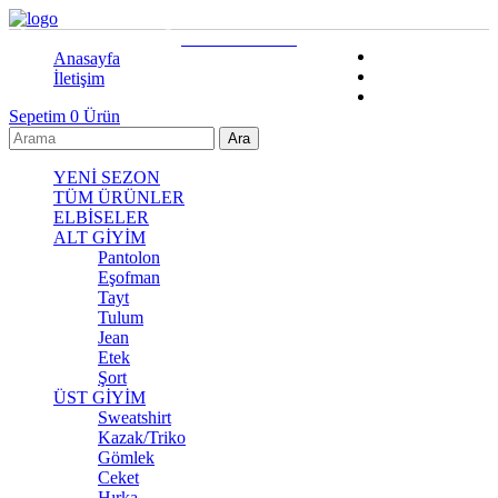
0542 279 64 49
0542 279 64 49
Yardım
Anasayfa
Kolay İade
İletişim
Sipariş Takip
Sepetim
0
Ürün
YENİ SEZON
TÜM ÜRÜNLER
ELBİSELER
ALT GİYİM
Pantolon
Eşofman
Tayt
Tulum
Jean
Etek
Şort
ÜST GİYİM
Sweatshirt
Kazak/Triko
Gömlek
Ceket
Hırka