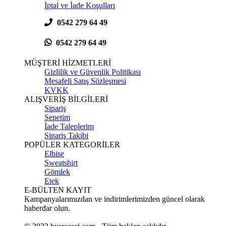
İptal ve İade Koşulları
0542 279 64 49
0542 279 64 49
MÜŞTERİ HİZMETLERİ
Gizlilik ve Güvenlik Politikası
Mesafeli Satış Sözleşmesi
KVKK
ALIŞVERİŞ BİLGİLERİ
Sipariş
Sepetim
İade Taleplerim
Sipariş Takibi
POPÜLER KATEGORİLER
Elbise
Sweatshirt
Gömlek
Etek
E-BÜLTEN KAYIT
Kampanyalarımızdan ve indirimlerimizden güncel olarak
haberdar olun.