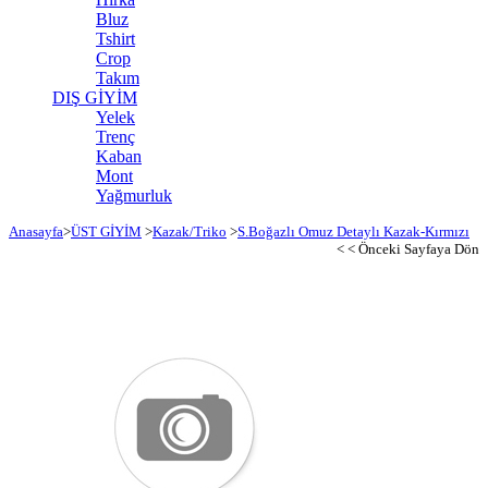
Bluz
Tshirt
Crop
Takım
DIŞ GİYİM
Yelek
Trenç
Kaban
Mont
Yağmurluk
Anasayfa
>
ÜST GİYİM
>
Kazak/Triko
>
S.Boğazlı Omuz Detaylı Kazak-Kırmızı
< < Önceki Sayfaya Dön