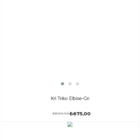
Krl Triko Elbise-Gri
₺675,00
₺800,00