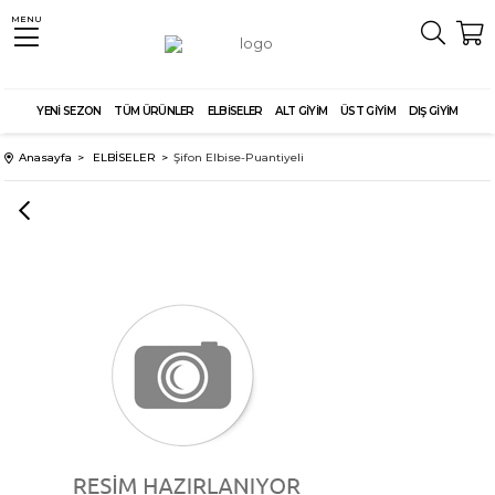
MENU
YENİ SEZON
TÜM ÜRÜNLER
ELBİSELER
ALT GİYİM
ÜST GİYİM
DIŞ GİYİM
Anasayfa
ELBİSELER
Şifon Elbise-Puantiyeli